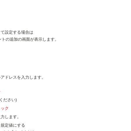
して設定する場合は
ントの追加の画面が表示します。
ルアドレスを入力します。
ド
ください)
ェック
入力します。
を規定値にする