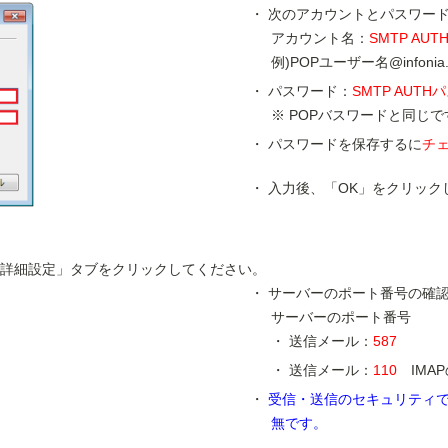
次のアカウントとパスワー
アカウント名：
SMTP AU
例)POPユーザー名@infonia.n
パスワード：
SMTP AUT
POPバスワードと同じで
パスワードを保存するに
チ
入力後、「OK」をクリック
詳細設定」タブをクリックしてください。
サーバーのポート番号の確
サーバーのポート番号
送信メール：
587
送信メール：
110
IMA
受信・送信のセキュリティで
無です。