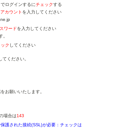
ドでログインするに
チェック
する
THアカウント
を入力してください
e.jp
Hパスワード
を入力してください
す。
ェック
してください
してください。
認をお願いいたします。
Pの場合は
143
保護された接続(SSL)が必要：チェックは