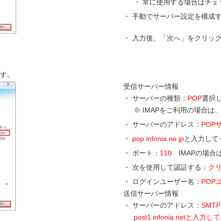
常に使用する場合はチェ
手動でサーバー設定を構成
入力後、「次へ」をクリッ
す。
受信サーバー情報
サーバーの種類：
POP
選択
IMAPをご利用の場合は
サーバーのアドレス：
POP
pop.infonia.ne.jp
と入力して
ポート：
110
IMAPの場合
次を使用して認証する：
ク
ログインユーザー名：
POP
送信サーバー情報
サーバーのアドレス：
SMT
post1.infonia.net
と入力して